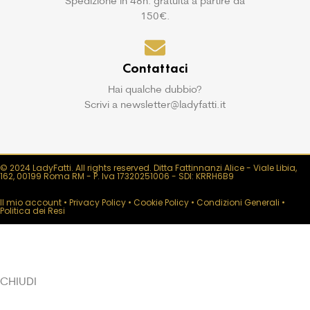
Spedizione in 48h: gratuita a partire da
150€.
Contattaci
Hai qualche dubbio?
Scrivi a newsletter@ladyfatti.it
© 2024 LadyFatti. All rights reserved. Ditta Fattinnanzi Alice - Viale Libia,
162, 00199 Roma RM - P. Iva 17320251006 - SDI: KRRH6B9
Il mio account
•
Privacy Policy
•
Cookie Policy
•
Condizioni Generali
•
Politica dei Resi
CHIUDI