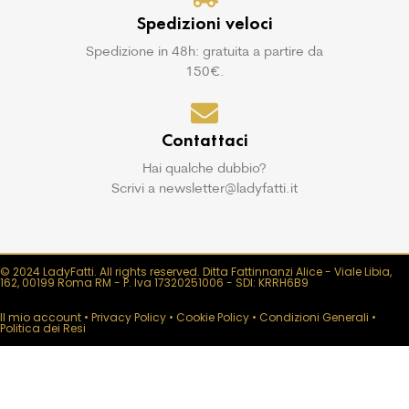
Spedizioni veloci
Spedizione in 48h: gratuita a partire da
150€.
Contattaci
Hai qualche dubbio?
Scrivi a newsletter@ladyfatti.it
© 2024 LadyFatti. All rights reserved. Ditta Fattinnanzi Alice - Viale Libia,
162, 00199 Roma RM - P. Iva 17320251006 - SDI: KRRH6B9
Il mio account
•
Privacy Policy
•
Cookie Policy
•
Condizioni Generali
•
Politica dei Resi