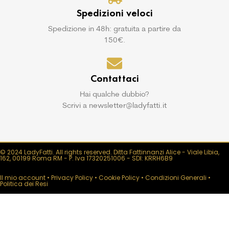
Spedizioni veloci
Spedizione in 48h: gratuita a partire da
150€.
Contattaci
Hai qualche dubbio?
Scrivi a newsletter@ladyfatti.it
© 2024 LadyFatti. All rights reserved. Ditta Fattinnanzi Alice - Viale Libia,
162, 00199 Roma RM - P. Iva 17320251006 - SDI: KRRH6B9
Il mio account
•
Privacy Policy
•
Cookie Policy
•
Condizioni Generali
•
Politica dei Resi