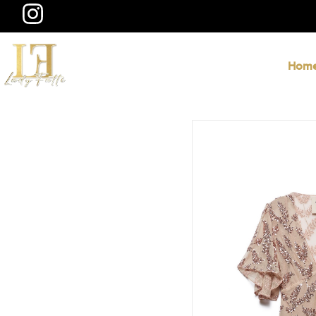
@ladyfatti
Hom