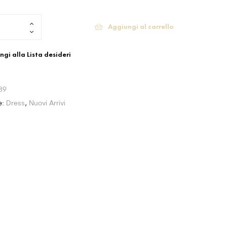
Aggiungi al carrello
gi alla Lista desideri
89
e:
Dress
,
Nuovi Arrivi