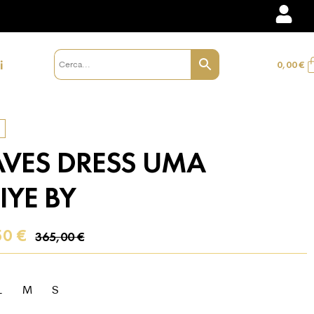
i
0,00
€
VES DRESS UMA
IYE BY
50
€
365,00
€
L
M
S