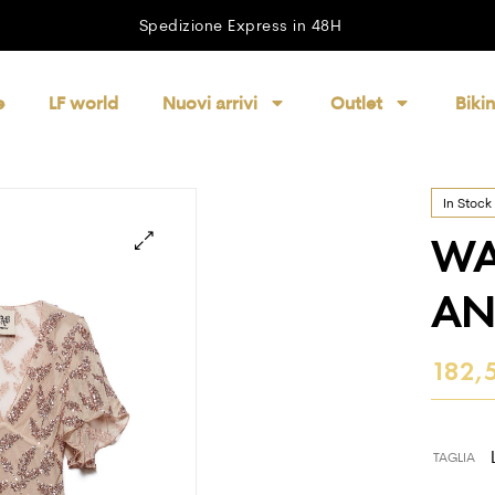
Spedizione Express in 48H
e
LF world
Nuovi arrivi
Outlet
Bikin
In Stock
WA
AN
182,
TAGLIA