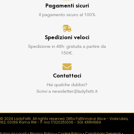
Pagamenti sicuri
Il pagamento sicuro al 100%
Spedizioni veloci
Spedizione in 48h: gratuita a partire da
150€.
Contattaci
Hai qualche dubbio?
Scrivi a newsletter@ladyfatti.it
© 2024 LadyFatti. All rights reserved. Ditta Fattinnanzi Alice - Viale Libia,
162, 00199 Roma RM - P. Iva 17320251006 - SDI: KRRH6B9
Il mio account
•
Privacy Policy
•
Cookie Policy
•
Condizioni Generali
•