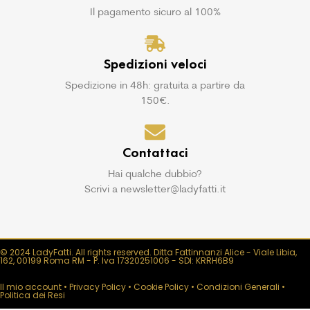
Il pagamento sicuro al 100%
Spedizioni veloci
Spedizione in 48h: gratuita a partire da
150€.
Contattaci
Hai qualche dubbio?
Scrivi a newsletter@ladyfatti.it
© 2024 LadyFatti. All rights reserved. Ditta Fattinnanzi Alice - Viale Libia,
162, 00199 Roma RM - P. Iva 17320251006 - SDI: KRRH6B9
Il mio account
•
Privacy Policy
•
Cookie Policy
•
Condizioni Generali
•
Politica dei Resi