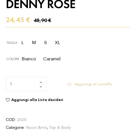
DENNY ROSE
24,45
€
48,90
€
L
M
S
XL
TAGLIA
Bianco
Caramel
COLORE
Aggiungi al carrello
Aggiungi alla Lista desideri
COD:
2628
Categorie:
Nuovi Arrivi
,
Top & Body