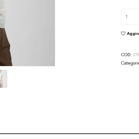
Aggiun
COD:
27
Categori