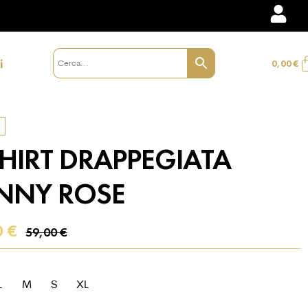
i
0,00
€
SHIRT DRAPPEGIATA
NNY ROSE
0
€
59,00
€
L
M
S
XL