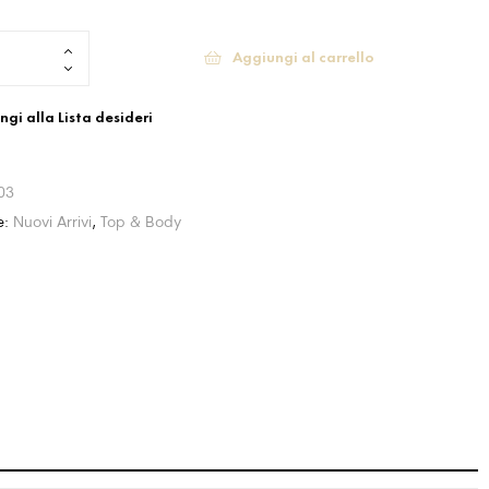
Aggiungi al carrello
gi alla Lista desideri
03
e:
Nuovi Arrivi
,
Top & Body