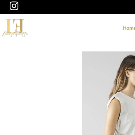
@ladyfatti
Hom