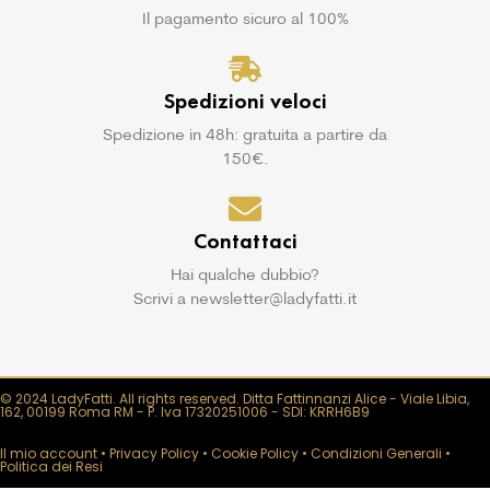
Il pagamento sicuro al 100%
Spedizioni veloci
Spedizione in 48h: gratuita a partire da
150€.
Contattaci
Hai qualche dubbio?
Scrivi a newsletter@ladyfatti.it
© 2024 LadyFatti. All rights reserved. Ditta Fattinnanzi Alice - Viale Libia,
162, 00199 Roma RM - P. Iva 17320251006 - SDI: KRRH6B9
Il mio account
•
Privacy Policy
•
Cookie Policy
•
Condizioni Generali
•
Politica dei Resi