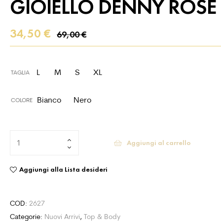
GIOIELLO DENNY ROSE
34,50
€
69,00
€
L
M
S
XL
TAGLIA
Bianco
Nero
COLORE
Aggiungi al carrello
Aggiungi alla Lista desideri
COD:
2627
Categorie:
Nuovi Arrivi
,
Top & Body