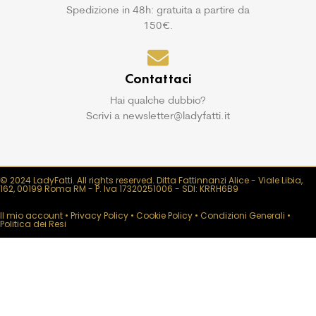
Spedizione in 48h: gratuita a partire da
150€.
Contattaci
Hai qualche dubbio?
Scrivi a newsletter@ladyfatti.it
© 2024 LadyFatti. All rights reserved. Ditta Fattinnanzi Alice - Viale Libia,
162, 00199 Roma RM - P. Iva 17320251006 - SDI: KRRH6B9
Il mio account
•
Privacy Policy
•
Cookie Policy
•
Condizioni Generali
•
Politica dei Resi