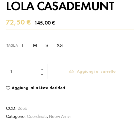
LOLA CASADEMUNT
72,50
€
145,00
€
L
M
S
XS
TAGLIA
Aggiungi al carrello
Aggiungi alla Lista desideri
COD:
2656
Categorie:
Coordinati
,
Nuovi Arrivi