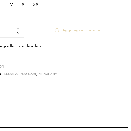
L
M
S
XS
Aggiungi al carrello
gi alla Lista desideri
64
e:
Jeans & Pantaloni
,
Nuovi Arrivi