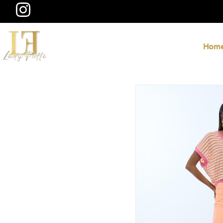
@ladyfatti
Hom