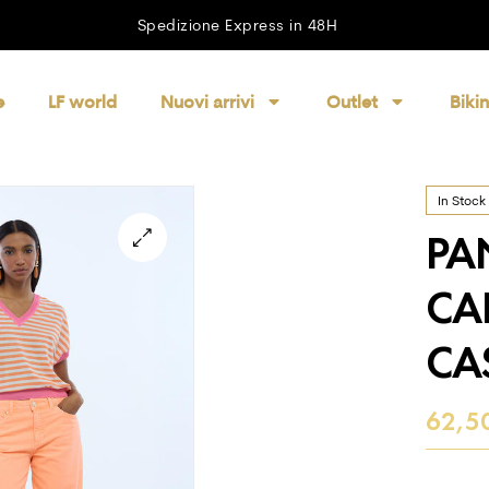
Spedizione Express in 48H
e
LF world
Nuovi arrivi
Outlet
Bikin
In Stock
PA
CA
CA
62,5