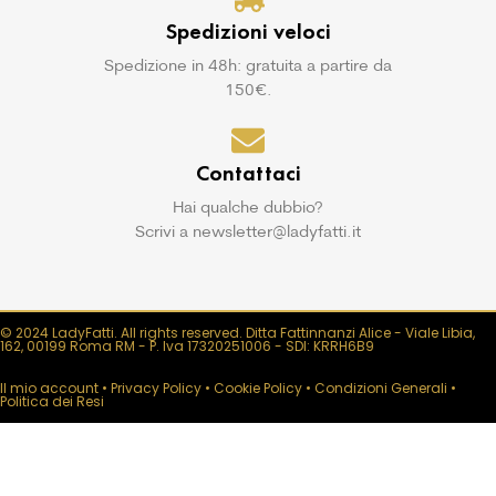
Spedizioni veloci
Spedizione in 48h: gratuita a partire da
150€.
Contattaci
Hai qualche dubbio?
Scrivi a newsletter@ladyfatti.it
© 2024 LadyFatti. All rights reserved. Ditta Fattinnanzi Alice - Viale Libia,
162, 00199 Roma RM - P. Iva 17320251006 - SDI: KRRH6B9
Il mio account
•
Privacy Policy
•
Cookie Policy
•
Condizioni Generali
•
Politica dei Resi