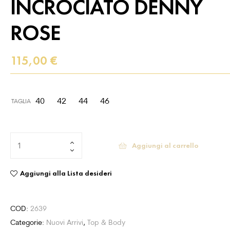
INCROCIATO DENNY
ROSE
115,00
€
40
42
44
46
TAGLIA
Aggiungi al carrello
Aggiungi alla Lista desideri
COD:
2639
Categorie:
Nuovi Arrivi
,
Top & Body