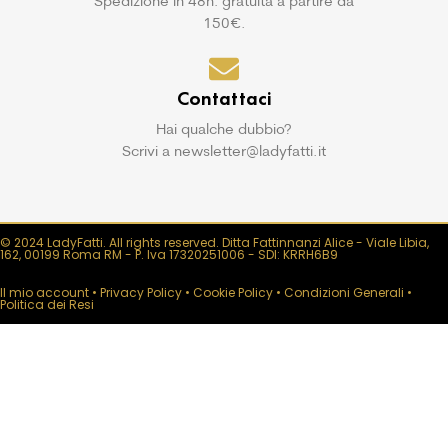
Spedizione in 48h: gratuita a partire da
150€.
Contattaci
Hai qualche dubbio?
Scrivi a newsletter@ladyfatti.it
© 2024 LadyFatti. All rights reserved. Ditta Fattinnanzi Alice - Viale Libia,
162, 00199 Roma RM - P. Iva 17320251006 - SDI: KRRH6B9
Il mio account
•
Privacy Policy
•
Cookie Policy
•
Condizioni Generali
•
Politica dei Resi