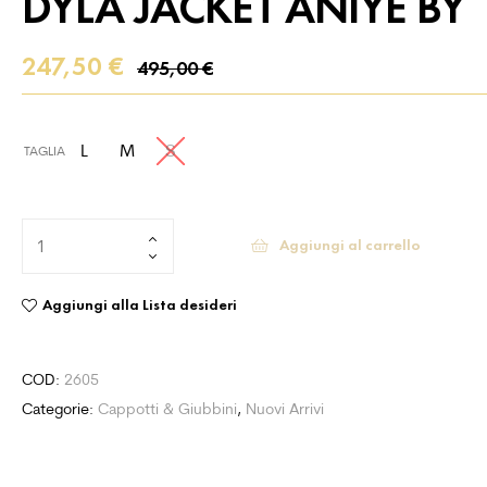
DYLA JACKET ANIYE BY
247,50
€
495,00
€
L
M
S
TAGLIA
Aggiungi al carrello
Aggiungi alla Lista desideri
COD:
2605
Categorie:
Cappotti & Giubbini
,
Nuovi Arrivi