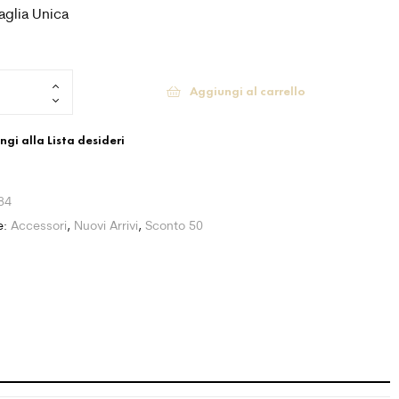
aglia Unica
Aggiungi al carrello
gi alla Lista desideri
84
e:
Accessori
,
Nuovi Arrivi
,
Sconto 50