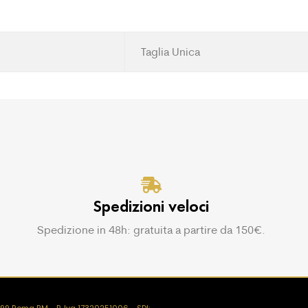
Taglia Unica
Spedizioni veloci
Spedizione in 48h: gratuita a partire da 150€.
00199 Roma RM - P. Iva 17320251006 - SDI: