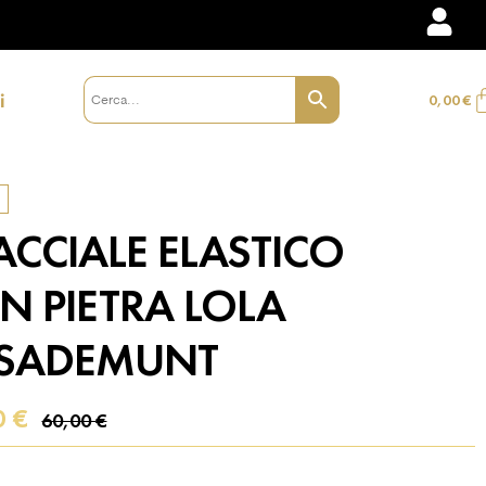
i
0,00
€
ACCIALE ELASTICO
N PIETRA LOLA
SADEMUNT
0
€
60,00
€