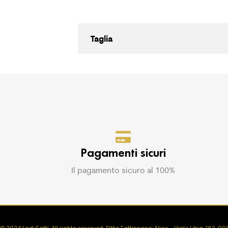
Taglia
Pagamenti sicuri
Il pagamento sicuro al 100%
© 2024 LadyFatti. All rights reserved. Ditta Fattinnanzi Alice - Viale Libia, 162, 