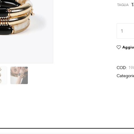
T
TAGLIA
Aggiun
COD:
19
Categori