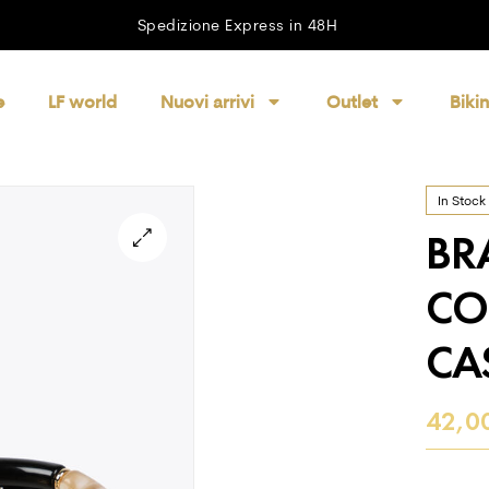
Spedizione Express in 48H
e
LF world
Nuovi arrivi
Outlet
Bikin
In Stock
BR
CO
CA
42,0