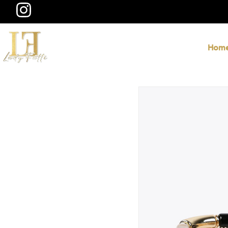
@ladyfatti
Hom