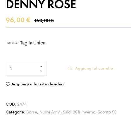
DENNY ROSE
96,00
€
160,00
€
Taglia Unica
TAGLIA
Aggiungi al carrello
Aggiungi alla Lista desideri
COD:
2474
Categorie:
Borse
,
Nuovi Arrivi
,
Saldi 30% inverno
,
Sconto 50