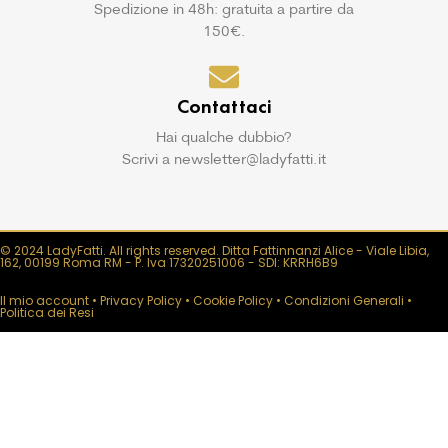
Spedizione in 48h: gratuita a partire da
150€.
Contattaci
Hai qualche dubbio?
Scrivi a newsletter@ladyfatti.it
© 2024 LadyFatti. All rights reserved. Ditta Fattinnanzi Alice - Viale Libia,
162, 00199 Roma RM - P. Iva 17320251006 - SDI: KRRH6B9
Il mio account
•
Privacy Policy
•
Cookie Policy
•
Condizioni Generali
•
Politica dei Resi