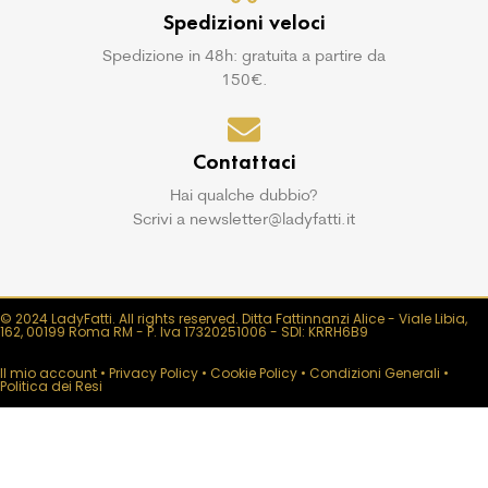
Spedizioni veloci
Spedizione in 48h: gratuita a partire da
150€.
Contattaci
Hai qualche dubbio?
Scrivi a newsletter@ladyfatti.it
© 2024 LadyFatti. All rights reserved. Ditta Fattinnanzi Alice - Viale Libia,
162, 00199 Roma RM - P. Iva 17320251006 - SDI: KRRH6B9
Il mio account
•
Privacy Policy
•
Cookie Policy
•
Condizioni Generali
•
Politica dei Resi