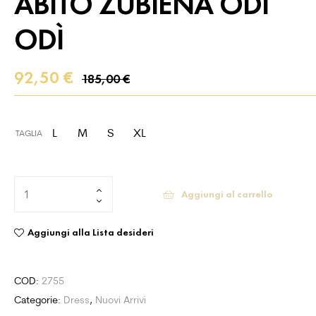
ABITO ZUBIENA ODÌ
ODÌ
92,50
€
185,00
€
L
M
S
XL
TAGLIA
Aggiungi al carrello
Aggiungi alla Lista desideri
COD:
2755
Categorie:
Dress
,
Nuovi Arrivi