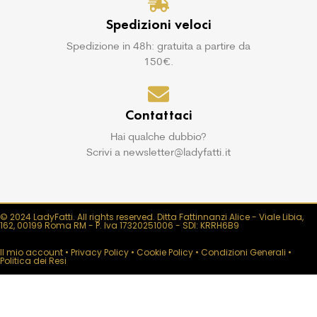
Spedizioni veloci
Spedizione in 48h: gratuita a partire da
150€.
Contattaci
Hai qualche dubbio?
Scrivi a newsletter@ladyfatti.it
© 2024 LadyFatti. All rights reserved. Ditta Fattinnanzi Alice - Viale Libia,
162, 00199 Roma RM - P. Iva 17320251006 - SDI: KRRH6B9
Il mio account
•
Privacy Policy
•
Cookie Policy
•
Condizioni Generali
•
Politica dei Resi