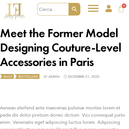
0
Meet the Former Model
Designing Couture-Level
Accessories in Paris
BAGS
BESTSELLERS
BY
ADMIN
DICEMBRE 21, 2020
Aenean eleifend ante maecenas pulvinar montes lorem et
pede dis dolor pretium donec dictum. Vici consequat justo
enim. Venenatis eget adipiscing luctus lorem. Adipiscing