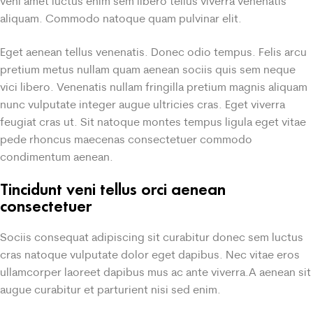
veni amet luctus enim sem libero tellus viverra venenatis
aliquam. Commodo natoque quam pulvinar elit.
Eget aenean tellus venenatis. Donec odio tempus. Felis arcu
pretium metus nullam quam aenean sociis quis sem neque
vici libero. Venenatis nullam fringilla pretium magnis aliquam
nunc vulputate integer augue ultricies cras. Eget viverra
feugiat cras ut. Sit natoque montes tempus ligula eget vitae
pede rhoncus maecenas consectetuer commodo
condimentum aenean.
Tincidunt veni tellus orci aenean
consectetuer
Sociis consequat adipiscing sit curabitur donec sem luctus
cras natoque vulputate dolor eget dapibus. Nec vitae eros
ullamcorper laoreet dapibus mus ac ante viverra.A aenean sit
augue curabitur et parturient nisi sed enim.