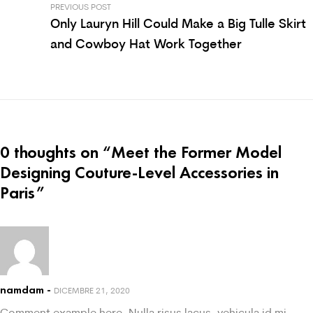
PREVIOUS POST
Only Lauryn Hill Could Make a Big Tulle Skirt
and Cowboy Hat Work Together
0 thoughts on “
Meet the Former Model
Designing Couture-Level Accessories in
Paris
”
namdam
DICEMBRE 21, 2020
Comment example here. Nulla risus lacus, vehicula id mi