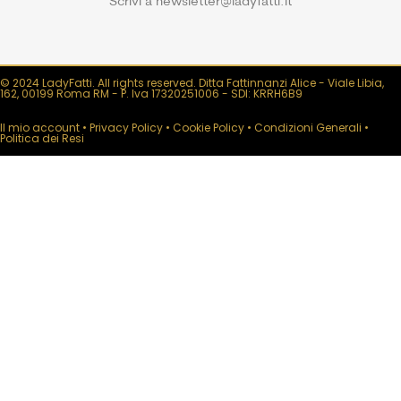
Scrivi a newsletter@ladyfatti.it
© 2024 LadyFatti. All rights reserved. Ditta Fattinnanzi Alice - Viale Libia,
162, 00199 Roma RM - P. Iva 17320251006 - SDI: KRRH6B9
Il mio account
•
Privacy Policy
•
Cookie Policy
•
Condizioni Generali
•
Politica dei Resi