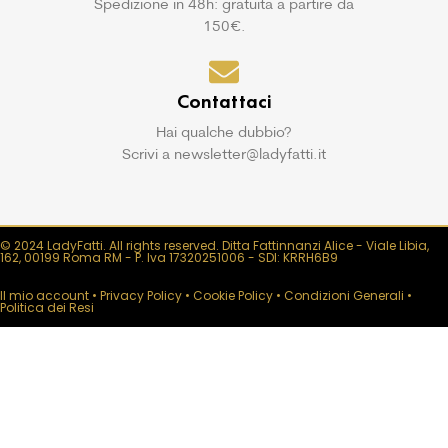
Spedizione in 48h: gratuita a partire da
150€.
Contattaci
Hai qualche dubbio?
Scrivi a newsletter@ladyfatti.it
© 2024 LadyFatti. All rights reserved. Ditta Fattinnanzi Alice - Viale Libia,
162, 00199 Roma RM - P. Iva 17320251006 - SDI: KRRH6B9
Il mio account
•
Privacy Policy
•
Cookie Policy
•
Condizioni Generali
•
Politica dei Resi