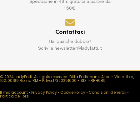
Spedizione in 48h: gratuita a partire da
150€.
Contattaci
Hai qualche dubbio?
Scrivi a newsletter@ladyfatti.it
© 2024 LadyFatti. All rights reserved. Ditta Fattinnanzi Alice - Viale Libia,
162, 00199 Roma RM - P. Iva 17320251006 - SDI: KRRH6B9
Il mio account
•
Privacy Policy
•
Cookie Policy
•
Condizioni Generali
•
Politica dei Resi